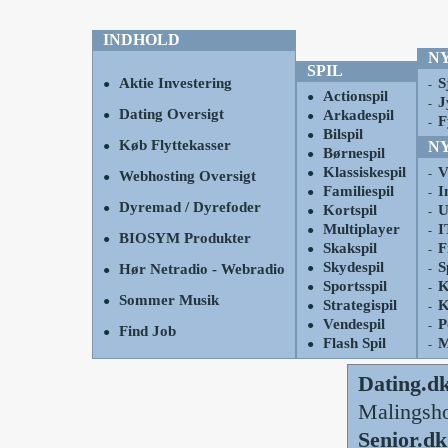
INDHOLD
N
SPIL
Aktie Investering
S
●
-
Actionspil
●
J
-
Dating Oversigt
Arkadespil
●
●
F
-
Bilspil
●
Køb Flyttekasser
N
●
Børnespil
●
Klassiskespil
V
●
-
Webhosting Oversigt
●
Familiespil
I
●
-
Dyremad / Dyrefoder
●
Kortspil
U
●
-
Multiplayer
I
●
-
BIOSYM Produkter
●
Skakspil
F
●
-
Skydespil
S
Hør Netradio - Webradio
●
-
●
Sportsspil
K
●
-
Sommer Musik
●
Strategispil
K
●
-
Vendespil
P
●
-
Find Job
●
Flash Spil
M
●
-
Dating.dk
Malingsh
Senior.d