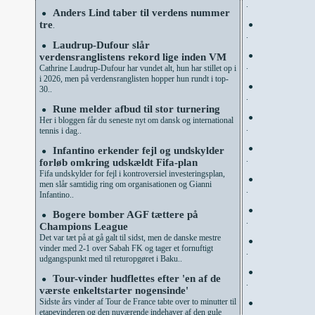
.
Anders Lind taber til verdens nummer
●
tre
●
.
.
Laudrup-Dufour slår
●
●
verdensranglistens rekord lige inden VM
.
Cathrine Laudrup-Dufour har vundet alt, hun har stillet op i
i 2026, men på verdensranglisten hopper hun rundt i top-
●
30..
.
Rune melder afbud til stor turnering
●
●
Her i bloggen får du seneste nyt om dansk og international
.
tennis i dag..
●
Infantino erkender fejl og undskylder
●
.
forløb omkring udskældt Fifa-plan
Fifa undskylder for fejl i kontroversiel investeringsplan,
●
men slår samtidig ring om organisationen og Gianni
.
Infantino..
●
Bogere bomber AGF tættere på
●
.
Champions League
Det var tæt på at gå galt til sidst, men de danske mestre
●
vinder med 2-1 over Sabah FK og tager et fornuftigt
.
udgangspunkt med til returopgøret i Baku..
●
Tour-vinder hudflettes efter 'en af de
●
.
værste enkeltstarter nogensinde'
Sidste års vinder af Tour de France tabte over to minutter til
●
etapevinderen og den nuværende indehaver af den gule
.