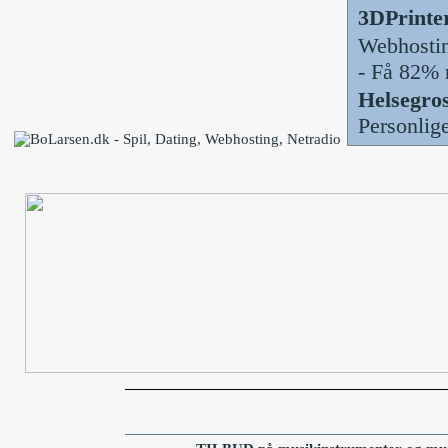
3DPrinte
Webhosti
- Få 82% 
Helsegros
Personlig