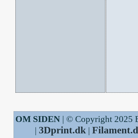
OM SIDEN
| © Copyright 2025 
3Dprint.dk
Filament.
|
|