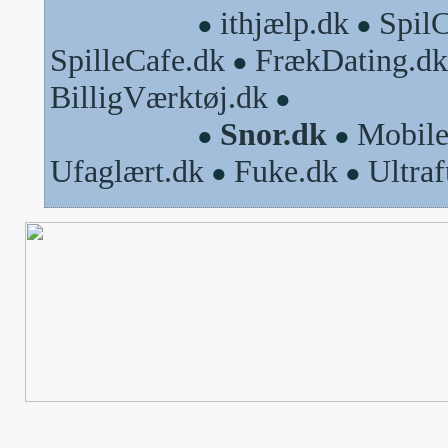
ithjælp.dk
Spil
●
●
SpilleCafe.dk
FrækDating.dk
●
BilligVærktøj.dk
●
Snor.dk
Mobile
●
●
Ufaglært.dk
Fuke.dk
Ultra
●
●