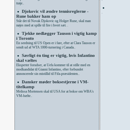
trøje..
●
Djokovic vil ændre tennisreglerne -
●
.
Rune bakker ham op
Står det til Novak Djokovic og Holger Rune, skal man
nøjes med at spille til fire i hvert sæt. .
Tjekke nedlægger Tauson i vigtig kamp
●
i Toronto
En seedning til US Open er i fare, efter at Clara Tauson er
sendt ud af WTA 1000-turnering i Canada..
Særligt én ting er vigtig, hvis Infantino
●
skal væltes
Eksperter forudser, at Uefa kommer til at stille med en
modkandidat til Gianni Infantino, efter forbundet
annoncerede sin mistillid til Fifa-præsidenten..
Dansker møder boksestjerne i VM-
●
titelkamp
Melissa Mortensen skal til USA for at bokse om WBA's
VM-bælte..