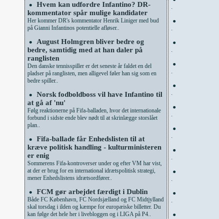
Hvem kan udfordre Infantino? DR-
●
.
kommentator spår mulige kandidater
Her kommer DR's kommentator Henrik Liniger med bud
●
på Gianni Infantinos potentielle afløser..
.
August Holmgren bliver bedre og
●
●
bedre, samtidig med at han daler på
.
ranglisten
●
Den danske tennisspiller er det seneste år faldet en del
.
pladser på ranglisten, men alligevel føler han sig som en
bedre spiller..
●
.
Norsk fodboldboss vil have Infantino til
●
at gå af 'nu'
●
Følg reaktionerne på Fifa-balladen, hvor det internationale
.
forbund i sidste ende blev nødt til at skrinlægge storslået
plan..
●
.
Fifa-ballade får Enhedslisten til at
●
kræve politisk handling - kulturministeren
●
er enig
.
Sommerens Fifa-kontroverser under og efter VM har vist,
at der er brug for en international idrætspolitisk strategi,
●
mener Enhedslistens idrætsordfører..
.
FCM gør arbejdet færdigt i Dublin
●
●
Både FC København, FC Nordsjælland og FC Midtjylland
.
skal torsdag i ilden og kæmpe for europæiske billetter. Du
kan følge det hele her i livebloggen og i LIGA på P4..
●