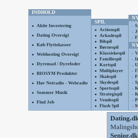
INDHOLD
N
SPIL
Aktie Investering
S
●
-
Actionspil
●
J
-
Dating Oversigt
Arkadespil
●
●
F
-
Bilspil
●
Køb Flyttekasser
N
●
Børnespil
●
Klassiskespil
V
●
-
Webhosting Oversigt
●
Familiespil
I
●
-
Dyremad / Dyrefoder
●
Kortspil
U
●
-
Multiplayer
I
●
-
BIOSYM Produkter
●
Skakspil
F
●
-
Skydespil
S
Hør Netradio - Webradio
●
-
●
Sportsspil
K
●
-
Sommer Musik
●
Strategispil
K
●
-
Vendespil
P
●
-
Find Job
●
Flash Spil
M
●
-
Dating.dk
Malingsh
Senior.d