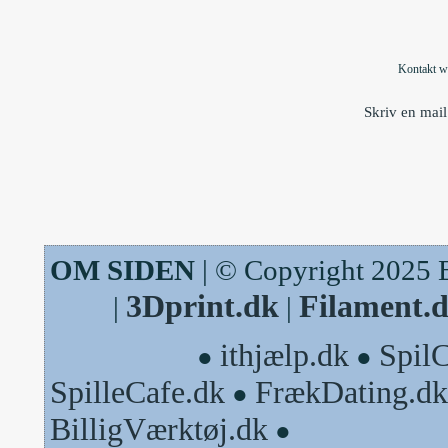
Kontakt w
Skriv en mail
OM SIDEN
| © Copyright 2025 
3Dprint.dk
Filament.
|
|
ithjælp.dk
Spil
●
●
SpilleCafe.dk
FrækDating.dk
●
BilligVærktøj.dk
●