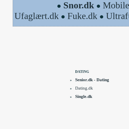
Snor.dk
Mobile
●
●
Ufaglært.dk
Fuke.dk
Ultra
●
●
DATING
Senior.dk - Dating
»
Dating.dk
»
Single.dk
»