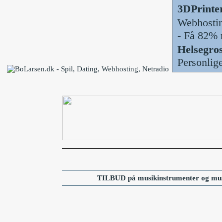
3DPrinte
Webhosti
- Få 82% 
Helsegros
Personlig
TILBUD på musikinstrumenter og mus