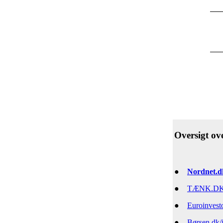
Oversigt ov
●
Nordnet.d
●
TÆNK.DK - 
●
Euroinvesto
●
Børsen.dk/