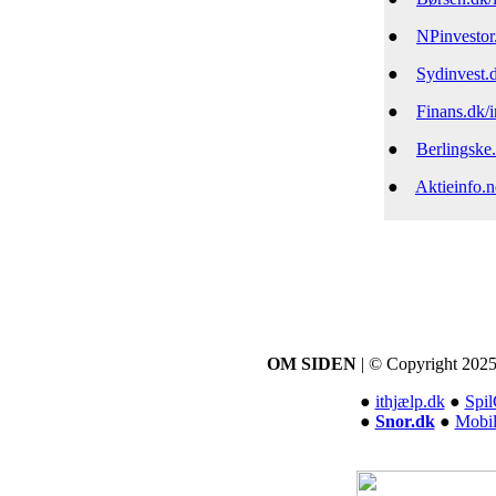
●
NPinvestor
●
Sydinvest.
●
Finans.dk/i
●
Berlingske.
●
Aktieinfo.n
OM SIDEN
| © Copyright 2025
●
ithjælp.dk
●
Spil
●
Snor.dk
●
Mobil