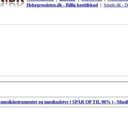
|
Helsegrossisten.dk - Billig kosttilskud
Single.dk - 
usikinstrumenter og musikudstyr ( SPAR OP TIL 90% ) - Musi