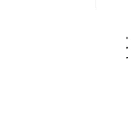
»
»
»