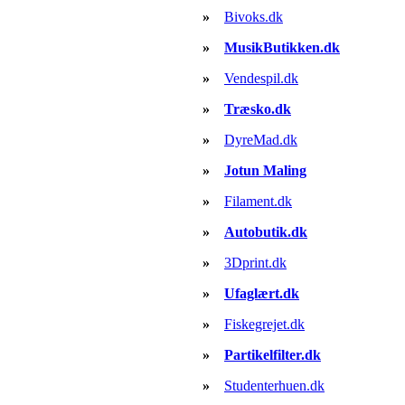
»
Bivoks.dk
»
MusikButikken.dk
»
Vendespil.dk
»
Træsko.dk
»
DyreMad.dk
»
Jotun Maling
»
Filament.dk
»
Autobutik.dk
»
3Dprint.dk
»
Ufaglært.dk
»
Fiskegrejet.dk
»
Partikelfilter.dk
»
Studenterhuen.dk