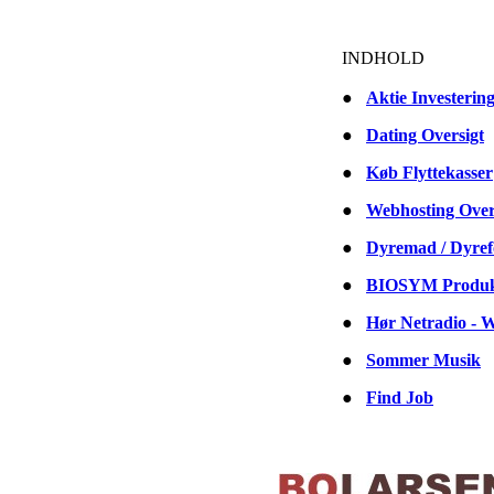
INDHOLD
●
Aktie Investerin
●
Dating Oversigt
●
Køb Flyttekasser
●
Webhosting Over
●
Dyremad / Dyref
●
BIOSYM Produk
●
Hør Netradio - 
●
Sommer Musik
●
Find Job