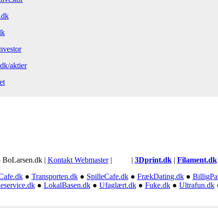
.dk
dk
nvestor
dk/aktier
et
 BoLarsen.dk |
Kontakt Webmaster
| |
3Dprint.dk
|
Filament.dk
Cafe.dk
●
Transporten.dk
●
SpilleCafe.dk
●
FrækDating.dk
●
BilligPa
eservice.dk
●
LokalBasen.dk
●
Ufaglært.dk
●
Fuke.dk
●
Ultrafun.dk