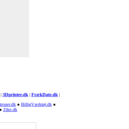
|
3Dprinter.dk
|
FrækDate.dk
|
troner.dk
●
BilligVærktøj.dk
●
●
Zike.dk