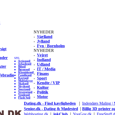
g
NYHEDER
-
Sjælland
-
Jylland
-
Fyn
/
Bornholm
sigt
NYHEDER
-
Vejret
oder
SPIL
-
Indland
●
Actionspil
-
Udland
●
Arkadespil
ter
●
Bilspil
-
IT / Media
●
Børnespil
●
Klassiskespil
-
Finans
Webradio
●
Familiespil
-
Sport
●
Kortspil
●
Multiplayer
-
Kendte / VIP
●
Skakspil
●
Skydespil
-
Kultur
●
Sportsspil
-
Politik
●
Strategispil
●
Vendespil
-
Motor
●
Flash Spil
|
Dating.dk - Find kærligheden
Indendørs Maling |
|
Senior.dk - Dating & Mødested
Billig 3D printer o
|
|
|
Webhosting.dk
inkClub
YouGov.dk
FreeStuff.