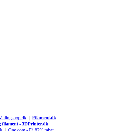
|
 Malingshop.dk
Filament.dk
g filament - 3DPrinter.dk
|
dk
One.com - Få 82% rabat