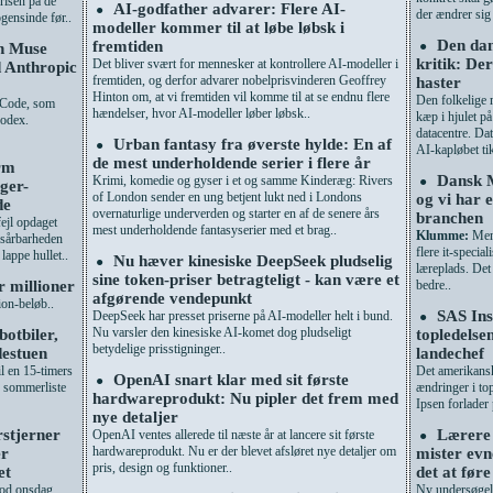
risen på de
AI-godfather advarer: Flere AI-
●
der ændrer sig
gensinde før..
modeller kommer til at løbe løbsk i
Den dan
fremtiden
●
en Muse
kritik: De
Det bliver svært for mennesker at kontrollere AI-modeller i
 Anthropic
fremtiden, og derfor advarer nobelprisvinderen Geoffrey
haster
Hinton om, at vi fremtiden vil komme til at se endnu flere
Den folkelige 
 Code, som
hændelser, hvor AI-modeller løber løbsk..
kæp i hjulet p
odex.
datacentre. Dat
Urban fantasy fra øverste hylde: En af
●
AI-kapløbet ti
de mest underholdende serier i flere år
orm
Dansk M
Krimi, komedie og gyser i et og samme Kinderæg: Rivers
●
ger-
of London sender en ung betjent lukt ned i Londons
og vi har e
de
overnaturlige underverden og starter en af de senere års
branchen
ejl opdaget
mest underholdende fantasyserier med et brag..
Klumme:
Mens
r sårbarheden
flere it-specia
lappe hullet..
Nu hæver kinesiske DeepSeek pludselig
●
læreplads. Det
sine token-priser betragteligt - kan være et
or millioner
bedre..
afgørende vendepunkt
lion-beløb..
SAS Ins
DeepSeek har presset priserne på AI-modeller helt i bund.
●
Nu varsler den kinesiske AI-komet dog pludseligt
otbiler,
topledelse
betydelige prisstigninger..
destuen
landechef
l en 15-timers
Det amerikansk
OpenAI snart klar med sit første
●
’ sommerliste
ændringer i to
hardwareprodukt: Nu pipler det frem med
Ipsen forlader p
nye detaljer
rstjerner
Lærere 
OpenAI ventes allerede til næste år at lancere sit første
●
hardwareprodukt. Nu er der blevet afsløret nye detaljer om
er
mister evne
pris, design og funktioner..
et
det at før
lod onsdag
Ny undersøgels