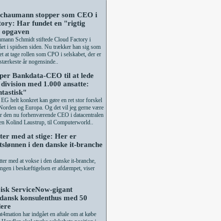
Schaumann stopper som CEO i
ory: Har fundet en "rigtig
l opgaven
mann Schmidt stiftede Cloud Factory i
ået i spidsen siden. Nu trækker han sig som
t at tage rollen som CPO i selskabet, der er
 stærkeste år nogensinde..
er Bankdata-CEO til at lede
 division med 1.000 ansatte:
ntastisk"
t EG helt konkret kan gøre en ret stor forskel
orden og Europa. Og det vil jeg gerne være
ger den nu forhenværende CEO i datacentralen
n Kolind Laustrup, til Computerworld..
ter med at stige: Her er
slønnen i den danske it-branche
ter med at vokse i den danske it-branche,
ngen i beskæftigelsen er afdæmpet, viser
isk ServiceNow-gigant
 dansk konsulenthus med 50
ere
t4mation har indgået en aftale om at købe