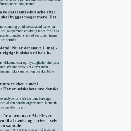
 hurtigere end nogensinde..
ske datacenter-branche efter
r skal bygges meget mere. Det
modstand og politiske stilstand sætter en
å den galoperende udvikling inden for AI og
acenterbranchen står ved startlinjen imens
kker derudaf..
etal: Nu er det snart 1. maj -
t vigtigt budskab til hele it-
 virksomheder og myndigheder efterlyser
lister, står hundredvis af elever uden
 hænger ikke sammen, og det skal blive
titute rykker rundt i
n: Her er selskabets nye danske
e analysehus SAS Institute foretager
ppen af den danske organisation. Kenneth
osten efter tre år..
slår alarm over AI: Elever
n til at tænke og skrive – selv
e en samtale
e blandt 9.000 lærere peger på faldende