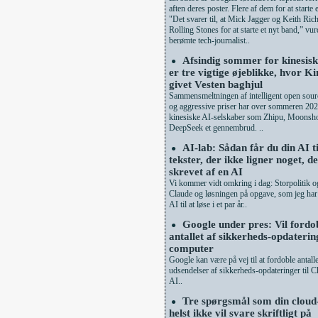
aften deres poster. Flere af dem for at starte 
"Det svarer til, at Mick Jagger og Keith Ric
Rolling Stones for at starte et nyt band,” vur
berømte tech-journalist..
Afsindig sommer for kinesis
●
er tre vigtige øjeblikke, hvor K
givet Vesten baghjul
Sammensmeltningen af intelligent open sour
og aggressive priser har over sommeren 202
kinesiske AI-selskaber som Zhipu, Moonsh
DeepSeek et gennembrud. ..
AI-lab: Sådan får du din AI ti
●
tekster, der ikke ligner noget, d
skrevet af en AI
Vi kommer vidt omkring i dag: Storpolitik og
Claude og løsningen på opgave, som jeg har 
AI til at løse i et par år..
Google under pres: Vil fordo
●
antallet af sikkerheds-opdatering
computer
Google kan være på vej til at fordoble antall
udsendelser af sikkerheds-opdateringer til 
AI..
Tre spørgsmål som din clou
●
helst ikke vil svare skriftligt på