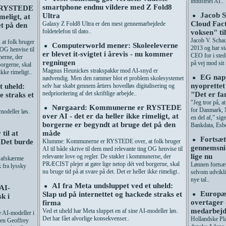
industriel AI..
smartphone endnu vildere med Z Fold8
 RYSTEDE
Jacob 
Ultra
●
meligt, at
Cloud Fact
Galaxy Z Fold8 Ultra er den mest gennemarbejdede
t på den
foldetelefon til dato..
voksen" ti
Jacob V. Schau
t folk bruger
Computerworld mener: Skoleeleverne
●
2013 og har st
 OG henvise til
er blevet it-svigtet i årevis - nu kommer
CEO for i stede
nerne, der
regningen
på vej mod sit
orgerne, skal
Magnus Heunickes strakspakke mod AI-snyd er
ikke rimeligt..
EG napp
●
nødvendig. Men den rammer blot et problem skolesystemet
nyoprettet
t uheld:
selv har skabt gennem årtiers hovedløs digitalisering og
nedprioritering af det skriftlige arbejde..
"Det er fa
e straks et
"Jeg tror på, a
Nørgaard: Kommunerne er RYSTEDE
●
for Danmark, N
modeller løs.
over AI - det er da heller ikke rimeligt, at
en del af," si
borgerne er begyndt at bruge det på den
Bankdata, Esbe
til at
måde
Fortsæt
●
"Det burde
Klumme: Kommunerne er RYSTEDE over, at folk bruger
gennemsnit
AI til både skrive til dem med relevante ting OG henvise til
lige nu
relevante love og regler. De stakler i kommunerne, der
 afskærme
PRÆCIST plejer at gøre lige netop dét ved borgerne, skal
Lønnen fortsæt
k fra lyssky
nu bruge tid på at svare på det. Det er heller ikke rimeligt..
selvom udvikli
nye tal..
AI fra Meta undsluppet ved et uheld:
●
AI-
Europæ
Slap ud på internettet og hackede straks et
●
k i
overtager
firma
medarbejd
Ved et uheld har Meta sluppet en af sine AI-modeller løs.
e AI-modeller i
Det har fået alvorlige konsekvenser..
Hollandske Pla
ren Geoffrey