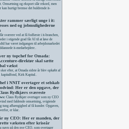
et. Omsætning og eksport slår rekord, men
r kan hurtigt bremse det buldrende it-
kter rammer særligt unge i it:
esses ned og jobmulighederne
s
r sværere ved at få fodfæste i it-branchen,
er i stigende grad får AI til at løse de
idtil har været indgangen til arbejdsmarkedet
ddannede it-medarbejdere..
ver ny topchef for Omada:
Accenture-direktør skal sætte
obal vækst
 sker efter, at Omada sidste år blev opkøbt af
 kapitalfond, Kirk Kapital..
hef i NNIT overtager et selskab
odvind: Her er den opgave, der
Claus Rydkjærs sværeste
ws:
Claus Rydkjær overtager som ny CEO
vind med faldende omsætning, svigtende
og tung afhængighed af få kunder. Opgaven,
erfor, er klar..
år ny CEO: Her er manden, der
rette væksten efter kriseår
u navn på den nye CEO, som overtager