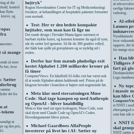
højtryk"
ting af din
af erhvervsliv
rhold, kontrol
Region Hovedstadens Center for IT og Medicoteknologi
særlige faktore
an flytte.
forsikrer, at behandlingen af hospitalets patienter fortsætter
væksttog..
n kræve, og
som normalt..
AI-effe
●
Test: Her er den bedste kompakte
●
Lønnen pr
uropas
højttaler, som man kan få lige nu
indsnævre
 fra
Det runde design i Devialet Mania ligner nærmest et
Nyuddannede få
bærbart stykke kunst, og kunsten kommer da også til syne,
hvor virksomhed
når du sætter lyd igennem. Så får du 360 graders vellyd,
tacentre..
opgaver, der h
der både kan spille på græsplænen og se nydelig ud i
for mange nyu
lt så mange
reolen..
Han bli
●
Derfor har fem mænds pludselige exit
●
etalt så store
Tidligere 
kostet Alphabet 1.200 milliarder kroner på
Se her, hvor
fart på gl
få timer
Direktørskiftet
ComputerViews: En håndfuld AI-folks exit har været nok
Lego-familiens
: Sætter
til at sende Alphabet-aktien buldrende ned. Prisen på de
enforbrug
klogeste hoveder i branchen er højere end nogensinde før..
Ny topc
●
d samme
i massiv m
Meta klar med storsatsningen Muse
●
lyder det fra
kan blive 
Code: Skal tage kampen op med Anthropic
ComputerVie
og OpenAI - bliver knaldbillig
et NNIT i mod
u at
Meta er klar med sin egen kodeagent, Muse Code, som
efterspørgsel 
-tokens
skal dyste med Claude Code og OpenAI’s Codex.
som han står ov
Hovedargumentet bliver prisen..
umuligt at
NNIT f
●
Michael Gaardboes AlfaPeople
●
r og den pris,
skal genop
investerer på livet løs i AI: Sætter ny
AI-
NNIT sætter n