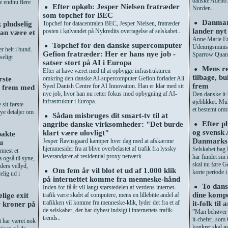
danske Adeno. 
e endnu flere
Efter opkøb: Jesper Nielsen fratræder
●
Norden..
som topchef for BEC
Danmar
●
 pludselig
Topchef for datacentralen BEC, Jesper Nielsen, fratræder
lander nyt
posten i kølvandet på Nykredits overtagelse af selskabet..
kan være et
Anne Marie En
Topchef for den danske supercomputer
●
Udenrigsministe
r helt i bund.
Gefion fratræder: Her er hans nye job -
Sparrow Quan
seligt
satser stort på AI i Europa
Mens re
●
Efter at have været med til at opbygge infrastrukturen
tilbage, b
rste
omkring den danske AI-supercomputer Gefion forlader Ali
frem
Syed Danish Centre for AI Innovation. Han er klar med sit
t frem med
nye job, hvor han nu retter fokus mod opbygning af AI-
Den danske it
infrastruktur i Europa..
øjeblikket. Mul
 sit første
et bestemt omr
ye detaljer om
Sådan misbruges dit smart-tv til at
●
Efter pl
angribe danske virksomheder: "Det burde
●
og svensk 
klart være ulovligt"
pakte
Danmarks 
Jesper Ravnsgaard kæmper hver dag med at afskærme
u
hjemmesider fra at blive overbelastet af trafik fra lyssky
Selskabet bag
rmest et
leverandører af residential proxy netværk..
har fundet sin
også til syne,
skal nu føre Ge
ders vellyd,
Om fem år vil blot et ud af 1.000 klik
●
korte periode i
elig ud i
på internettet komme fra menneske-hånd
To dans
●
Inden for få år vil langt størstedelen af verdens internet-
dine kompe
lige exit
trafik være skabt af computere, mens en lillebitte andel af
trafikken vil komme fra menneske-klik, lyder det fra et af
it-folk til
r kroner på
de selskaber, der har dybest indsigt i internettets trafik-
”Man behøver i
trends..
it-chefer, som
t har været nok
konkret skal gø