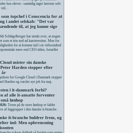
eder hos elever– samtidig tager lærerne selv
stil..
 som topchef i Conscencia for at
ang i andet selskab: "Det var
pændende til, at jeg kunne sige
eldt Schlägelberger har tænkt over, at nogen
et som et trin ned ad karrierestien. Men for
ligheden for at komme ind i en virksomhed
tpotentiale mere end CEO-titlen, fortæller
Cloud mister sin danske
 Peter Harden stopper efter
 år
 spidsen for Google Cloud i Danmark stopper
ard Harden og varsler nyt job fra maj..
esten i it-danmark forbi?
n af alle it-ansatte forventer
 små lønhop
2026:
Troen på de store lønhop er faldet
rs af faggrupper i den danske it-branche..
ske it-branche buldrer frem, og
ælter ind: Men opbremsning
risonten
branche vokser dobbelt så hurtigt som resten