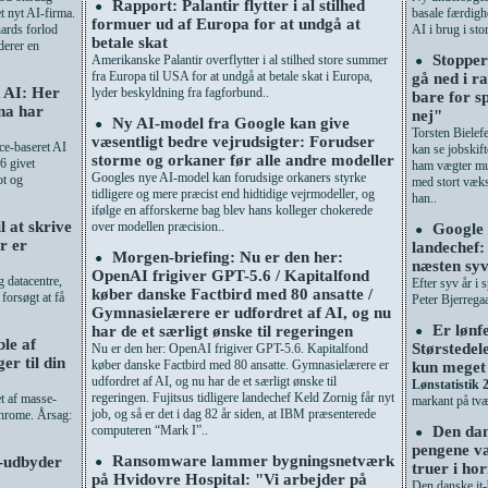
Rapport: Palantir flytter i al stilhed
●
et nyt AI-firma.
basale færdigh
formuer ud af Europa for at undgå at
hards forlod
AI i brug i stor 
betale skat
derer en
Stopper
Amerikanske Palantir overflytter i al stilhed store summer
●
fra Europa til USA for at undgå at betale skat i Europa,
gå ned i r
k AI: Her
lyder beskyldning fra fagforbund..
bare for s
ina har
nej"
Ny AI-model fra Google kan give
●
Torsten Bielef
væsentligt bedre vejrudsigter: Forudser
ce-baseret AI
kan se jobskift
storme og orkaner før alle andre modeller
6 givet
ham vægter mu
Googles nye AI-model kan forudsige orkaners styrke
ot og
med stort væks
tidligere og mere præcist end hidtidige vejrmodeller, og
han..
ifølge en afforskerne bag blev hans kolleger chokerede
l at skrive
over modellen præcision..
Google 
●
er er
landechef:
Morgen-briefing: Nu er den her:
●
næsten syv
OpenAI frigiver GPT-5.6 / Kapitalfond
 datacentre,
Efter syv år i
køber danske Factbird med 80 ansatte /
forsøgt at få
Peter Bjerrega
Gymnasielærere er udfordret af AI, og nu
Er lønf
har de et særligt ønske til regeringen
●
ble af
Størstedele
Nu er den her: OpenAI frigiver GPT-5.6. Kapitalfond
er til din
køber danske Factbird med 80 ansatte. Gymnasielærere er
kun meget
udfordret af AI, og nu har de et særligt ønske til
Lønstatistik 
regeringen. Fujitsus tidligere landechef Keld Zornig får nyt
et af masse-
markant på tvæ
job, og så er det i dag 82 år siden, at IBM præsenterede
Chrome. Årsag:
computeren “Mark I”..
Den dan
●
pengene v
Ransomware lammer bygningsnetværk
d-udbyder
●
truer i ho
på Hvidovre Hospital: "Vi arbejder på
Den danske it-