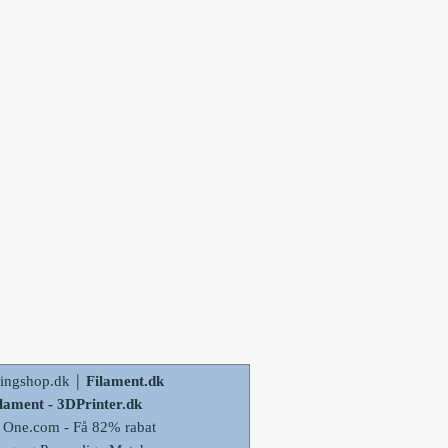
|
lingshop.dk
Filament.dk
filament - 3DPrinter.dk
One.com - Få 82% rabat