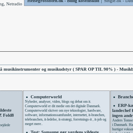
|
Helsegrossisten.dk - Billig kosttilskud
Single.dk - Dat
 musikinstrumenter og musikudstyr ( SPAR OP TIL 90% ) - Musikb
Computerworld
Branch
●
●
Nyheder, analyser, viden, blogs og debat om it.
ERP-kæ
●
Computerworld er dit medie om det digitale Danmark.
ldeste
landechef 
Computerworld skriver om nye teknologier, hardware,
Z Fold8
software, informationssamfundet, internettet, it-branchen,
ingen and
telebranchen, it-ledelse, it-strategi, forretnings-it , it-job og
Anders Tomsen 
meget mere..
i Danmark. Han
bejdede
hurtigst vokse
Test: Samsung gør verdens vildeste
●