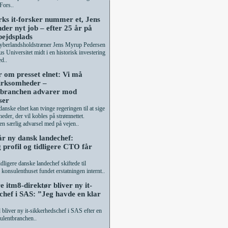
Fors..
s it-forsker nummer et, Jens
der nyt job – efter 25 år på
ejdsplads
cyberlandsholdstræner Jens Myrup Pedersen
hus Universitet midt i en historisk investering
d..
r om presset elnet: Vi må
virksomheder –
rbranchen advarer mod
ser
danske elnet kan tvinge regeringen til at sige
heder, der vil kobles på strømnettet.
 en særlig advarsel med på vejen..
r ny dansk landechef:
profil og tidligere CTO får
dligere danske landechef skiftede til
konsulenthuset fundet erstatningen internt..
e itm8-direktør bliver ny it-
chef i SAS: ”Jeg havde en klar
bliver ny it-sikkerhedschef i SAS efter en
ulentbranchen..