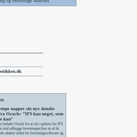
ing og Personlige Matches
utikken.dk
en
.
mpe napper sin nye danske
fra Oracle: ”IFS kan noget, som
re kan”
forlader Oracle for at stå i spidsen for IFS
 skal udbygge forretningen hos en af de
nde aktører inden for forretningssoftware og