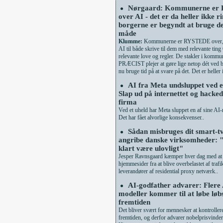
Nørgaard: Kommunerne er
●
over AI - det er da heller ikke ri
borgerne er begyndt at bruge de
måde
Klumme:
Kommunerne er RYSTEDE over, a
AI til både skrive til dem med relevante ting
relevante love og regler. De stakler i kommu
PRÆCIST plejer at gøre lige netop dét ved b
nu bruge tid på at svare på det. Det er heller 
AI fra Meta undsluppet ved e
●
Slap ud på internettet og hacked
firma
Ved et uheld har Meta sluppet en af sine AI-
Det har fået alvorlige konsekvenser..
Sådan misbruges dit smart-tv 
●
angribe danske virksomheder: 
klart være ulovligt"
Jesper Ravnsgaard kæmper hver dag med at
hjemmesider fra at blive overbelastet af trafi
leverandører af residential proxy netværk..
AI-godfather advarer: Flere 
●
modeller kommer til at løbe løbs
fremtiden
Det bliver svært for mennesker at kontroller
fremtiden, og derfor advarer nobelprisvinde