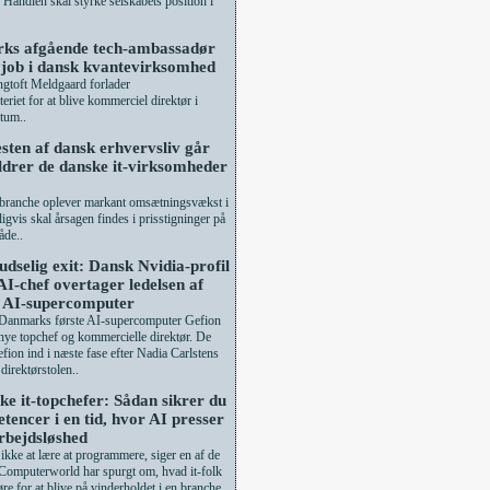
Handlen skal styrke selskabets position i
ks afgående tech-ambassadør
 job i dansk kvantevirksomhed
gtoft Meldgaard forlader
riet for at blive kommerciel direktør i
tum..
sten af dansk erhvervsliv går
uldrer de danske it-virksomheder
-branche oplever markant omsætningsvækst i
igvis skal årsagen findes i prisstigninger på
åde..
udselig exit: Dansk Nvidia-profil
AI-chef overtager ledelsen af
AI-supercomputer
 Danmarks første AI-supercomputer Gefion
 nye topchef og kommercielle direktør. De
fion ind i næste fase efter Nadia Carlstens
 direktørstolen..
ke it-topchefer: Sådan sikrer du
tencer i en tid, hvor AI presser
 arbejdsløshed
kke at lære at programmere, siger en af de
 Computerworld har spurgt om, hvad it-folk
re for at blive på vinderholdet i en branche,