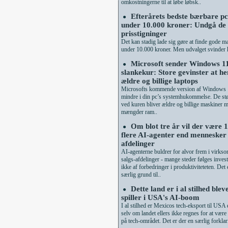
omkostningerne til at løbe løbsk..
Efterårets bedste bærbare pc'
●
under 10.000 kroner: Undgå de
prisstigninger
Det kan stadig lade sig gøre at finde gode ma
under 10.000 kroner. Men udvalget svinder h
Microsoft sender Windows 1
●
slankekur: Store gevinster at he
ældre og billige laptops
Microsofts kommende version af Windows 1
mindre i din pc’s systemhukommelse. De stø
ved kuren bliver ældre og billige maskiner
mængder ram..
Om blot tre år vil der være 
●
flere AI-agenter end mennesker 
afdelinger
AI-agenterne buldrer for alvor frem i virks
salgs-afdelinger - mange steder følges inves
ikke af forbedringer i produktiviteteten. Det 
særlig grund til..
Dette land er i al stilhed blev
●
spiller i USA's AI-boom
I al stilhed er Mexicos tech-eksport til USA 
selv om landet ellers ikke regnes for at vær
på tech-området. Det er der en særlig forklar