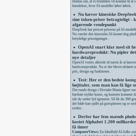
Hinton om, at vi fremtiden vil komme til at s
hændelser, hvor AI-modeller løber løbsk..
Nu hæver kinesiske DeepSeek
●
sine token-priser betragteligt - 
afgørende vendepunkt
DeepSeek har presset priserne på AI-modelle
Nu varsler den kinesiske AI-komet dog plud
betydelige prisstigninger..
OpenAI snart klar med sit fø
●
hardwareprodukt: Nu pipler de
nye detaljer
OpenAI ventes allerede til næste år at lancere
hardwareprodukt. Nu er der blevet afsløret n
pris, design og funktioner..
Test: Her er den bedste kom
●
højttaler, som man kan få lige n
Det runde design i Devialet Mania ligner næ
bærbart stykke kunst, og kunsten kommer da 
når du sætter lyd igennem. Så får du 360 gra
der både kan spille på græsplænen og se nyd
reolen..
Derfor har fem mænds pludse
●
kostet Alphabet 1.200 milliarde
få timer
ComputerViews:
En håndfuld AI-folks exi