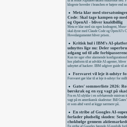
til at sende Alphabet-aktien buldrende ned. P
klogeste hoveder i branchen er højere end no
Meta klar med storsatsning
●
Code: Skal tage kampen op med
og OpenAI - bliver knaldbillig
Meta er klar med sin egen kodeagent, Muse
skal dyste med Claude Code og OpenAI’s C
Hovedargumentet bliver prisen..
Kritisk hul i IBM's AI-platf
●
udnyttes lige nu: Deler superbru
adgang ud til alle forbipasseren
Kun tre uger efter alarmende konfigurationsf
hos platform til at udvikle AI-agenter, blive
udnyttet af hackere. IBM udgiver guide til at 
Forsvaret vil leje it-udstyr f
●
Forsvaret gør klar til at leje it-udstyr for mil
Gates' sommerliste 2026: Rob
●
børskrak og en syg vagt på ska
Fra en AI-ulykke i en selvkørende minivan ti
vagt på en amerikansk skadestue: Bill Gates
er som altid værd at kigge nærmere på..
En stribe af Googles AI-supe
●
forlader pludselig skuden: Send
chokbølge gennem aktiemarked
En stribe af Googles førende AI-topfolk for