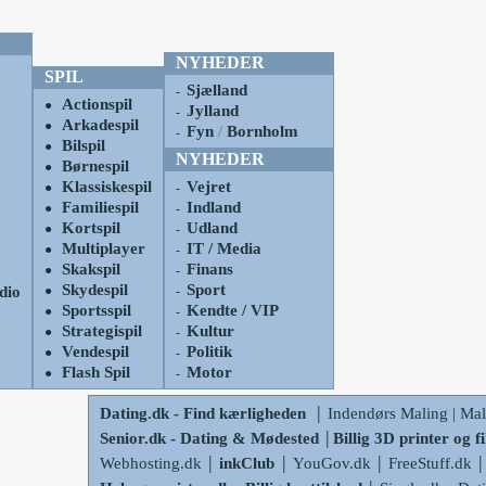
NYHEDER
SPIL
Sjælland
-
Actionspil
●
Jylland
-
Arkadespil
●
Fyn
/
Bornholm
-
Bilspil
●
NYHEDER
Børnespil
●
Klassiskespil
Vejret
●
-
Familiespil
Indland
●
-
Kortspil
Udland
●
-
Multiplayer
IT / Media
●
-
Skakspil
Finans
●
-
Skydespil
Sport
dio
●
-
Sportsspil
Kendte / VIP
●
-
Strategispil
Kultur
●
-
Vendespil
Politik
●
-
Flash Spil
Motor
●
-
|
Dating.dk - Find kærligheden
Indendørs Maling | Ma
|
Senior.dk - Dating & Mødested
Billig 3D printer og 
|
|
|
|
Webhosting.dk
inkClub
YouGov.dk
FreeStuff.dk