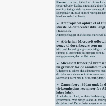
Klumme:
Du har ret til at forvente konkrete 
cloud-udbyder: klarhed om juridisk tilhørsfo
over krypteringsnøgler og en opsætning, du k
Spørgsmålet er, hvad du med rimelighed ka
hvad markedet kan levere..
Anthropic vil opføre et af E
●
største AI-datacentre ikke langt
Danmark
Anthropic bygger et af Europas største AI-da
Aldrig har Microsoft udbeta
●
penge til dusørjægere som nu
Microsoft har aldrig nogensinde tidligere udb
summer til internettets dusørjægere som nu. 
mange personer, der har fået penge..
Microsoft træder på bremsen
●
nu grænser for de ansattes tok
Udgifterne til tokens skal administreres me
disciplin, som alle andre kritiske ressourcer, 
Microsoft i intern mail til de medarbejderne..
Zangenberg: Sådan undgår d
●
virksomhedens regninger for AI
løber løbsk
AI minder om cloud, for det er fuldstændigt 
gennemskue, hvor mange tokens, du forbruge
der følger med. Det er derfor meget let at få 