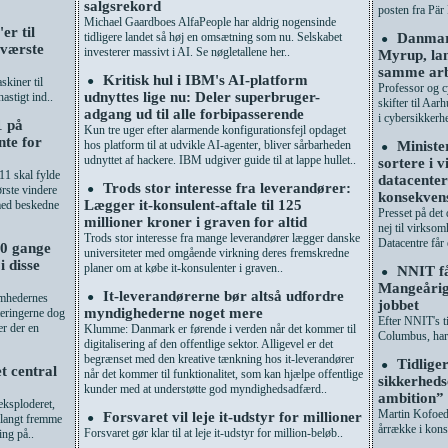
salgsrekord
posten fra Pär 
Michael Gaardboes AlfaPeople har aldrig nogensinde
er til
tidligere landet så høj en omsætning som nu. Selskabet
Danmark
●
 værste
investerer massivt i AI. Se nøgletallene her..
Myrup, lan
samme arb
Kritisk hul i IBM's AI-platform
●
skiner til
Professor og 
udnyttes lige nu: Deler superbruger-
astigt ind..
skifter til Aar
adgang ud til alle forbipasserende
i cybersikkerhe
1 på
Kun tre uger efter alarmende konfigurationsfejl opdaget
nte for
hos platform til at udvikle AI-agenter, bliver sårbarheden
Ministe
●
udnyttet af hackere. IBM udgiver guide til at lappe hullet..
sortere i 
1 skal fylde
datacente
Trods stor interesse fra leverandører:
●
rste vindere
konsekven
Lægger it-konsulent-aftale til 125
 med beskedne
Presset på det 
millioner kroner i graven for altid
nej til virksom
Trods stor interesse fra mange leverandører lægger danske
Datacentre får
10 gange
universiteter med omgående virkning deres fremskredne
i disse
planer om at købe it-konsulenter i graven..
NNIT få
●
Mangeårig 
It-leverandørerne bør altså udfordre
●
omhedernes
jobbet
myndighederne noget mere
teringerne dog
Efter NNIT's ti
er der en
Klumme: Danmark er førende i verden når det kommer til
Columbus, har 
digitalisering af den offentlige sektor. Alligevel er det
begrænset med den kreative tænkning hos it-leverandører
Tidliger
●
et central
når det kommer til funktionalitet, som kan hjælpe offentlige
sikkerheds
kunder med at understøtte god myndighedsadfærd..
ambition”
eksploderet,
Martin Kofoed 
Forsvaret vil leje it-udstyr for millioner
●
e langt fremme
årrække i kons
Forsvaret gør klar til at leje it-udstyr for million-beløb..
ing på..