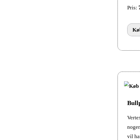
Pris:
Køb
Bull
Verte
nogens
vil h