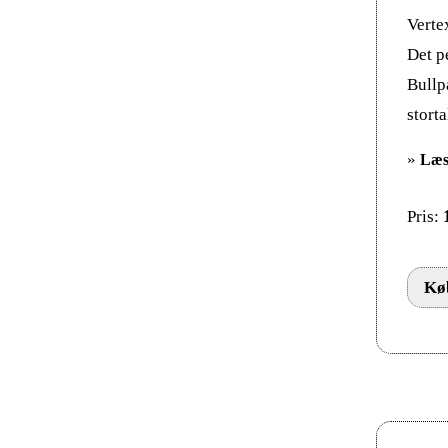
Vertex
Det p
Bullp
stort
»
Læs
Pris:
Køb