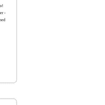
to!
er -
 med