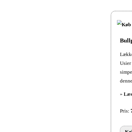
Bull
Lække
Usier
simpe
denne
»
Læs
Pris:
Køb