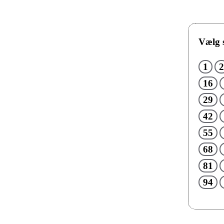
Vælg s
1
2
16
29
42
55
68
81
94