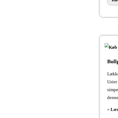
Bull
Lække
Usier
simpe
denne
»
Læs