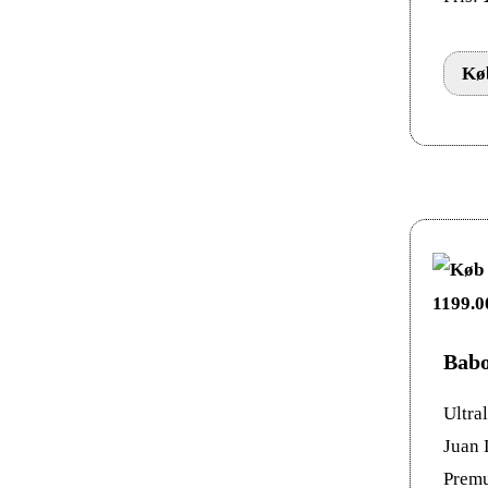
Køb
Babo
Ultra
Juan 
Premu