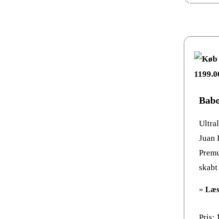
Babo
Ultra
Juan 
Premu
skabt 
»
Læs
Pris: