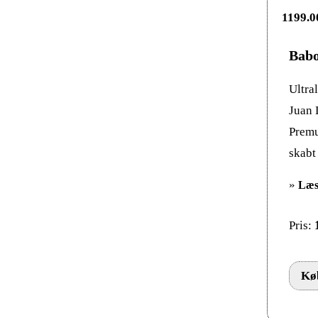
Babo
Ultra
Juan 
Premu
skabt 
»
Læs
Pris:
Køb