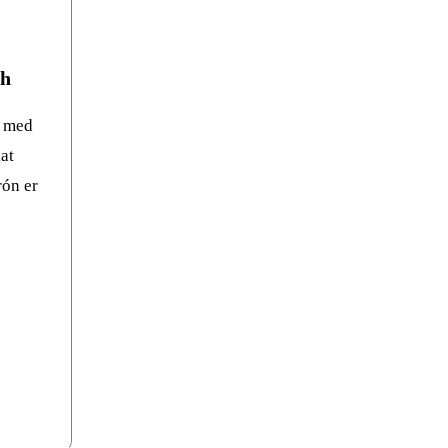
sh
e med
at
ón er