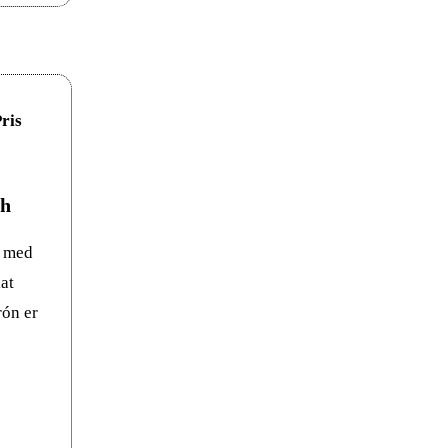
sh
e med
at
ón er