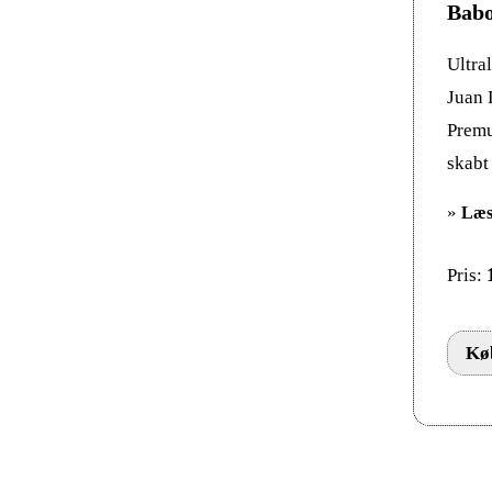
Babo
Ultra
Juan 
Premu
skabt 
»
Læs
Pris:
Køb