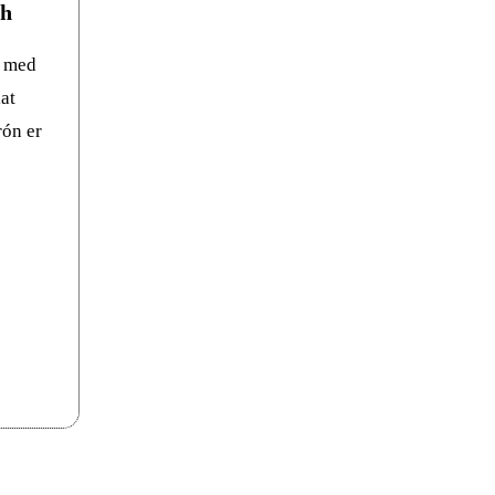
sh
e med
at
ón er