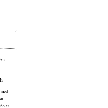
sh
e med
at
ón er