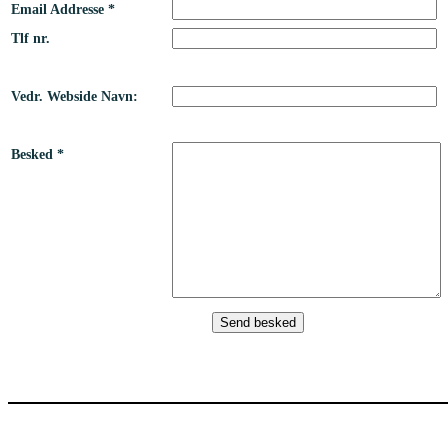
Email Addresse *
Tlf nr.
Vedr. Webside Navn:
Besked *