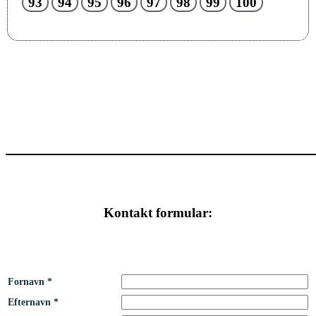
93
94
95
96
97
98
99
100
Kontakt formular:
Fornavn *
Efternavn *