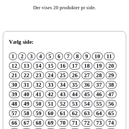
Der vises 20 produkter pr side.
Vælg side:
1
2
3
4
5
6
7
8
9
10
11
12
13
14
15
16
17
18
19
20
21
22
23
24
25
26
27
28
29
30
31
32
33
34
35
36
37
38
39
40
41
42
43
44
45
46
47
48
49
50
51
52
53
54
55
56
57
58
59
60
61
62
63
64
65
66
67
68
69
70
71
72
73
74