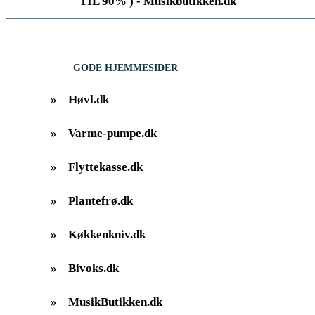
TIL 90% ) - Musikbutikken.dk
GODE HJEMMESIDER
»
Høvl.dk
»
Varme-pumpe.dk
»
Flyttekasse.dk
»
Plantefrø.dk
»
Køkkenkniv.dk
»
Bivoks.dk
»
MusikButikken.dk