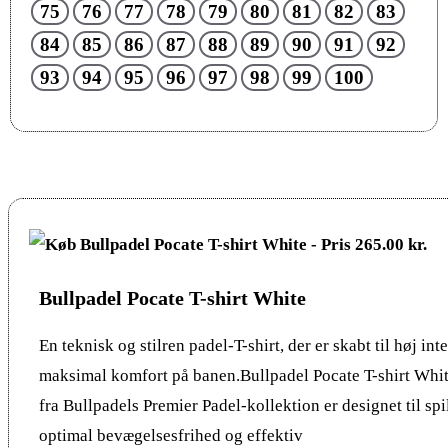
75
76
77
78
79
80
81
82
83
84
85
86
87
88
89
90
91
92
93
94
95
96
97
98
99
100
Bullpadel Pocate T-shirt White
En teknisk og stilren padel-T-shirt, der er skabt til høj int
maksimal komfort på banen.Bullpadel Pocate T-shirt Whi
fra Bullpadels Premier Padel-kollektion er designet til spi
optimal bevægelsesfrihed og effektiv