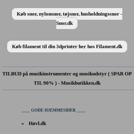
Køb snor, nylonsnor, tøjsnor, husholdningssnor -
Snor.dk
Køb filament til din 3dprinter her hos Filament.dk
TILBUD på musikinstrumenter og musikudstyr ( SPAR OP
TIL 90% ) - Musikbutikken.dk
GODE HJEMMESIDER
Høvl.dk
»