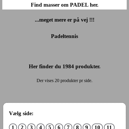
Find masser om PADEL her.
...meget mere er på vej !!!
Padeltennis
Her finder du
1984
produkter.
Der vises 20 produkter pr side.
Vælg side:
1
2
3
4
5
6
7
8
9
10
11