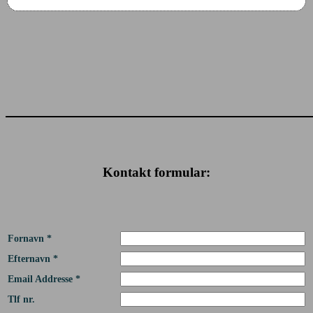
Kontakt formular:
Fornavn *
Efternavn *
Email Addresse *
Tlf nr.