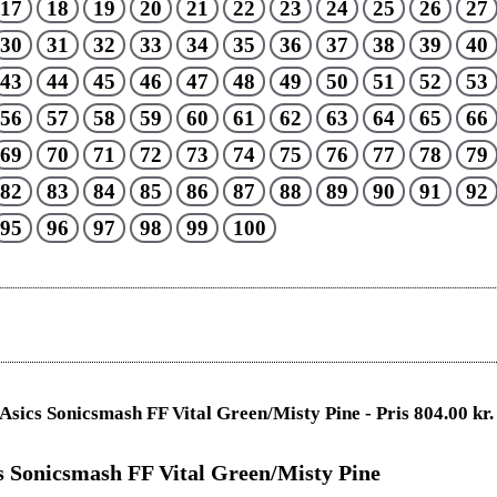
17
18
19
20
21
22
23
24
25
26
27
30
31
32
33
34
35
36
37
38
39
40
43
44
45
46
47
48
49
50
51
52
53
56
57
58
59
60
61
62
63
64
65
66
69
70
71
72
73
74
75
76
77
78
79
82
83
84
85
86
87
88
89
90
91
92
95
96
97
98
99
100
s Sonicsmash FF Vital Green/Misty Pine