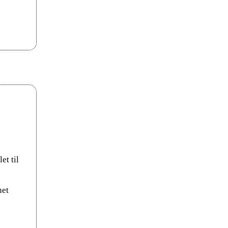
et til
net