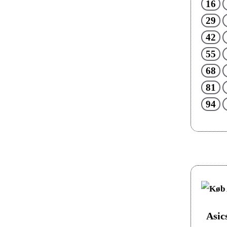
16
29
42
55
68
81
94
Asic