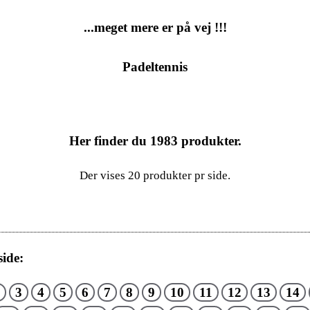
...meget mere er på vej !!!
Padeltennis
Her finder du
1983
produkter.
Der vises 20 produkter pr side.
ide:
3
4
5
6
7
8
9
10
11
12
13
14