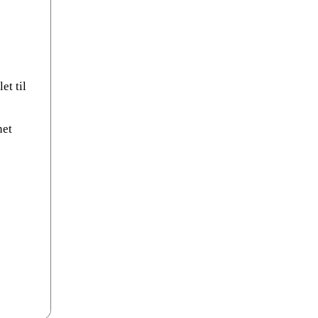
et til
net