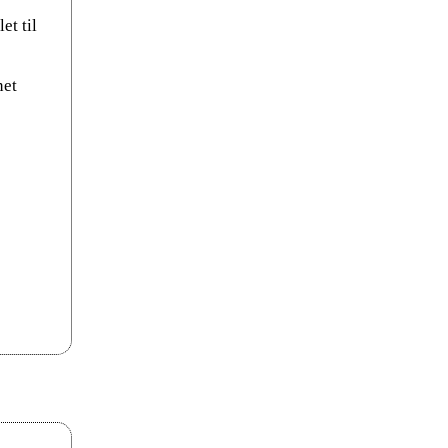
et til
net