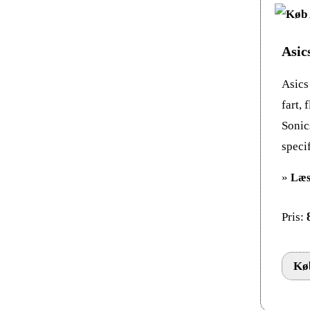
Asic
Asics
fart, 
Sonic
specif
»
Læs
Pris:
Køb