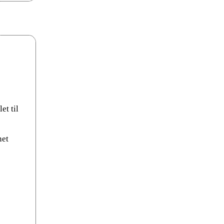
et til
net