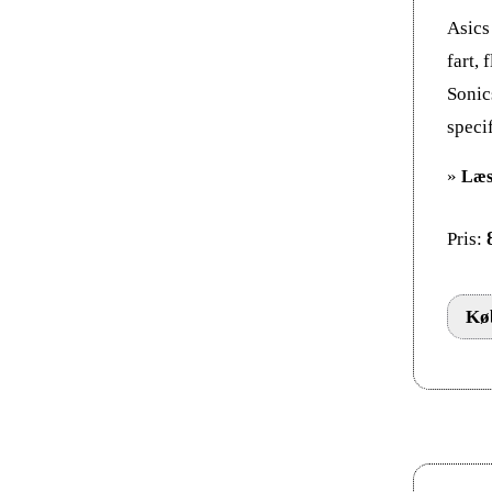
Asics
fart, 
Sonic
specif
»
Læs
Pris:
Køb