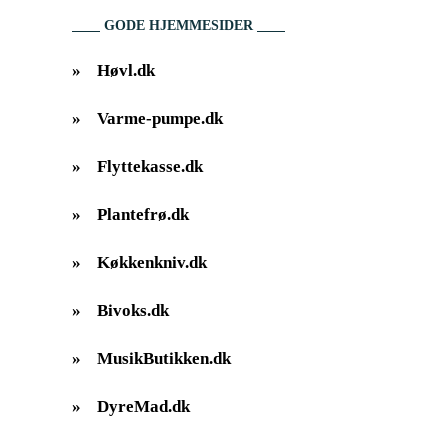
GODE HJEMMESIDER
»
Høvl.dk
»
Varme-pumpe.dk
»
Flyttekasse.dk
»
Plantefrø.dk
»
Køkkenkniv.dk
»
Bivoks.dk
»
MusikButikken.dk
»
DyreMad.dk