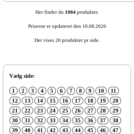
Her finder du
1984
produkter.
Priserne er opdateret den 10.08.2026
Der vises 20 produkter pr side.
Vælg side:
1
2
3
4
5
6
7
8
9
10
11
12
13
14
15
16
17
18
19
20
21
22
23
24
25
26
27
28
29
30
31
32
33
34
35
36
37
38
39
40
41
42
43
44
45
46
47