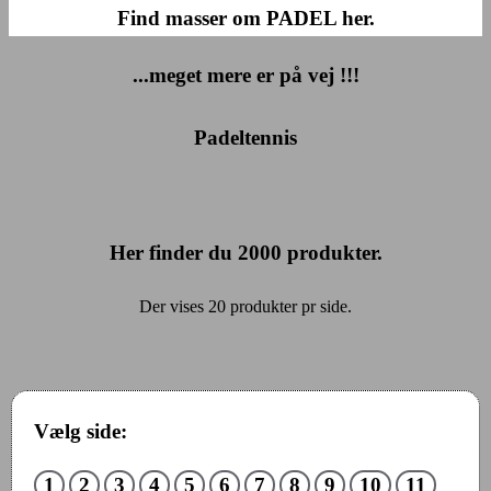
Find masser om PADEL her.
...meget mere er på vej !!!
Padeltennis
Her finder du
2000
produkter.
Der vises 20 produkter pr side.
Vælg side:
1
2
3
4
5
6
7
8
9
10
11