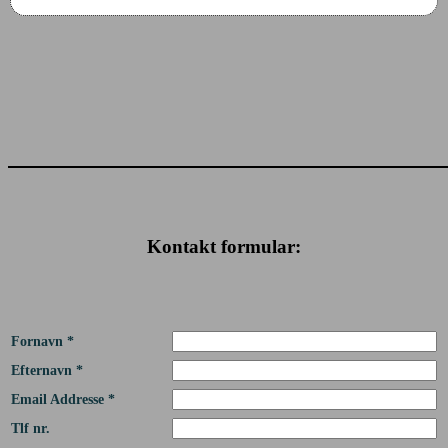
Kontakt formular:
Fornavn *
Efternavn *
Email Addresse *
Tlf nr.