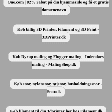
One.com | 82% rabat på din hjemmeside og få et gratis
domænenavn
Køb billig 3D Printer, Filament og 3D Print -
3DPrinter.dk
Køb Dyrup maling og Flugger maling - Indendørs
maling - MalingShop.dk
Køb snor, nylonsnor, tøjsnor, husholdningssnor -
Snor.dk
Køb filament til din 3dprinter her hos Filament.dk