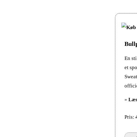
Bull
En st
et sp
Sweat
offic
»
Læs
Pris: