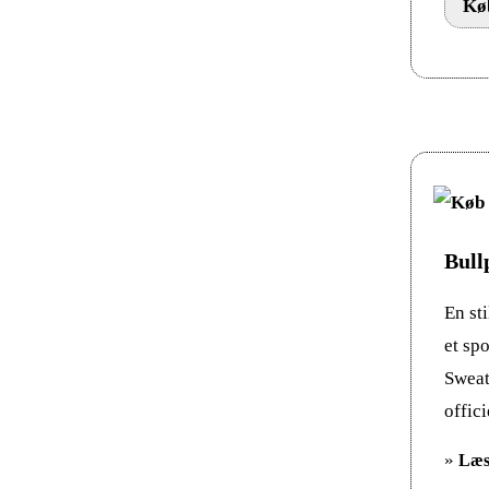
Køb
Bull
En st
et sp
Sweat
offic
»
Læs