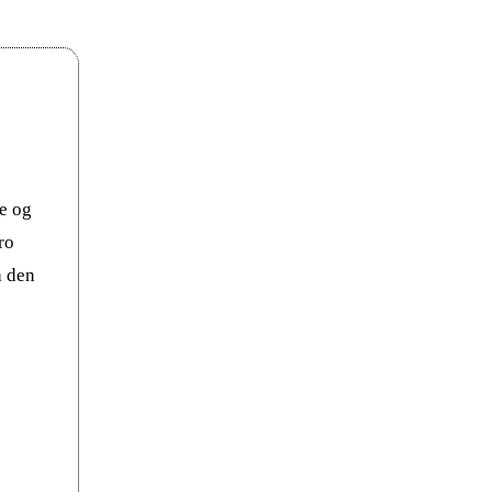
e og
ro
a den