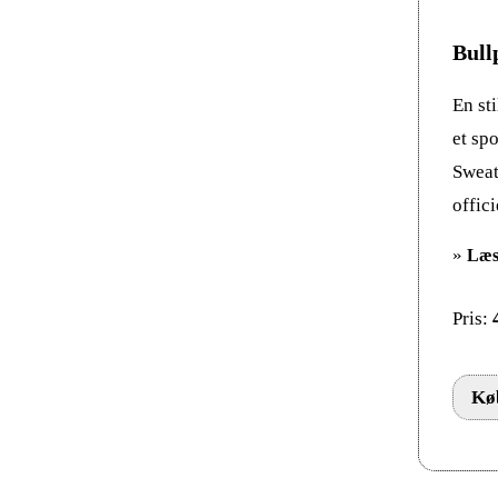
Bull
En st
et sp
Sweat
offic
»
Læs
Pris:
Køb