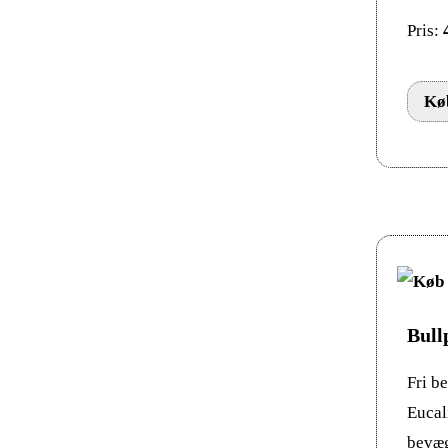
Pris:
Køb
Bull
Fri b
Eucal
bevæg