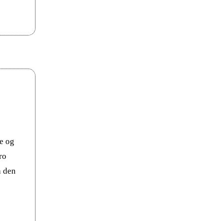
e og
ro
a den