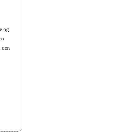
e og
ro
a den