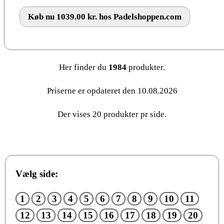
Køb nu 1039.00 kr. hos Padelshoppen.com
Her finder du
1984
produkter.
Priserne er opdateret den 10.08.2026
Der vises 20 produkter pr side.
Vælg side:
1
2
3
4
5
6
7
8
9
10
11
12
13
14
15
16
17
18
19
20