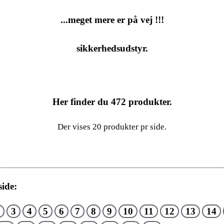
...meget mere er på vej !!!
sikkerhedsudstyr.
Her finder du
472
produkter.
Der vises 20 produkter pr side.
ide:
3
4
5
6
7
8
9
10
11
12
13
14