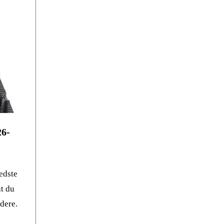
26-
edste
at du
idere.