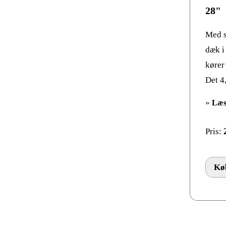
28"
Med s
dæk i
kører
Det 4
»
Læs
Pris:
Køb