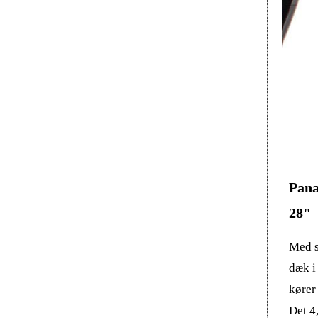
Pana
28"
Med s
dæk i
kører
Det 4