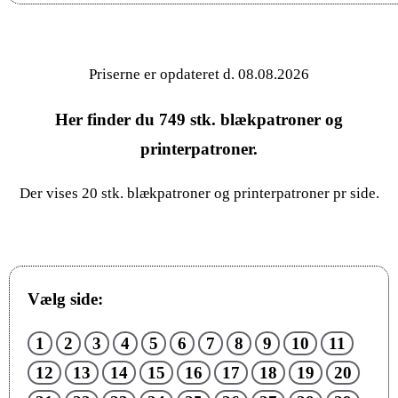
Priserne er opdateret d. 08.08.2026
Her finder du
749
stk. blækpatroner og
printerpatroner.
Der vises 20 stk. blækpatroner og printerpatroner pr side.
Vælg side:
1
2
3
4
5
6
7
8
9
10
11
12
13
14
15
16
17
18
19
20