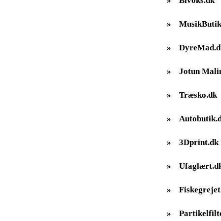
»
Bivoks.dk
»
MusikButik
»
DyreMad.d
»
Jotun Mali
»
Træsko.dk
»
Autobutik.
»
3Dprint.dk
»
Ufaglært.d
»
Fiskegrejet
»
Partikelfilt