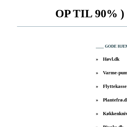
OP TIL 90% ) 
GODE HJE
»
Høvl.dk
»
Varme-pum
»
Flyttekasse
»
Plantefrø.d
»
Køkkenkniv