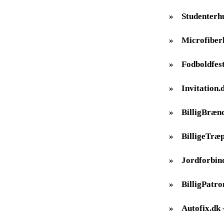
»
Studenterh
»
Microfiber
»
Fodboldfes
»
Invitation.
»
BilligBræn
»
BilligeTræp
»
Jordforbin
»
BilligPatro
»
Autofix.dk -