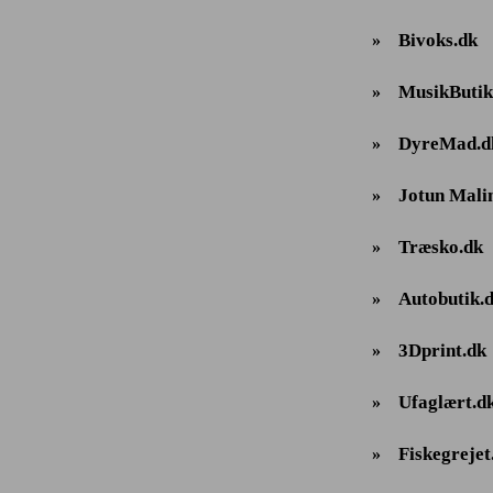
Bivoks.dk
»
MusikButik
»
DyreMad.d
»
Jotun Mali
»
Træsko.dk
»
Autobutik.
»
3Dprint.dk
»
Ufaglært.d
»
Fiskegrejet
»