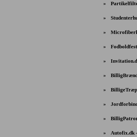
Partikelfilt
»
Studenterh
»
Microfiber
»
Fodboldfes
»
Invitation.
»
BilligBræn
»
BilligeTræp
»
Jordforbind
»
BilligPatro
»
Autofix.dk -
»