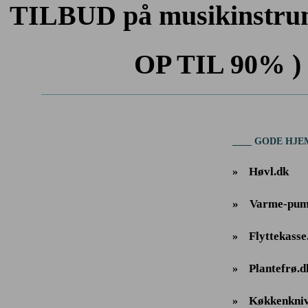
TILBUD på musikinstrum
OP TIL 90% ) 
GODE HJE
Høvl.dk
»
»
Varme-pum
Flyttekasse
»
Plantefrø.d
»
Køkkenkniv
»