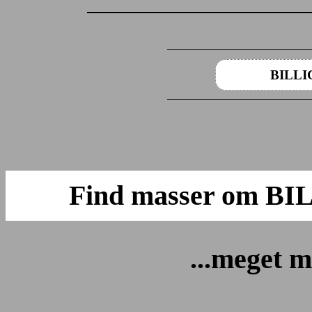
BILLI
Find masser om B
...meget m