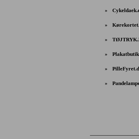
Cykeldaek.
»
Kørekortet
»
TØJTRYK
»
Plakatbutik
»
PilleFyret.
»
Pandelampe
»