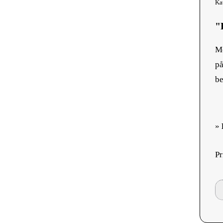
Ka
"
Me
på
be
»
Pr