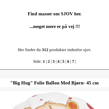
Find masser om SJOV her.
...meget mere er på vej !!!
Her finder du
312
produkter indenfor sjov.
Side:
1
|
2
|
3
|
4
|
5
|
6
|
7
|
"Big Hug" Folie Ballon Med Bjørn- 45 cm