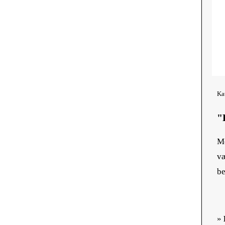
Ka
"
Me
væ
be
»