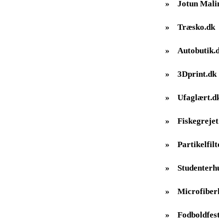
»
Jotun Mali
»
Træsko.dk
»
Autobutik.
»
3Dprint.dk
»
Ufaglært.d
»
Fiskegrejet
»
Partikelfilt
»
Studenterh
»
Microfiber
»
Fodboldfes