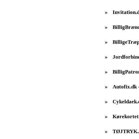
»
Invitation.
»
BilligBræn
»
BilligeTræp
»
Jordforbin
»
BilligPatro
»
Autofix.dk -
»
Cykeldaek.
»
Kørekortet
»
TØJTRYK