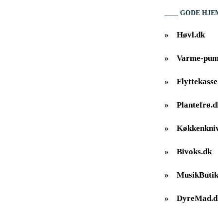
GODE HJE
»
Høvl.dk
»
Varme-pum
»
Flyttekasse
»
Plantefrø.d
»
Køkkenkniv
»
Bivoks.dk
»
MusikButik
»
DyreMad.d