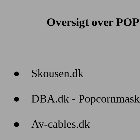
Oversigt over P
●
Skousen.dk
●
DBA.dk - Popcornmask
●
Av-cables.dk