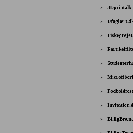
3Dprint.dk
»
Ufaglært.d
»
Fiskegrejet
»
Partikelfilt
»
Studenterh
»
Microfiber
»
Fodboldfes
»
Invitation.
»
BilligBræn
»
BilligeTræp
»