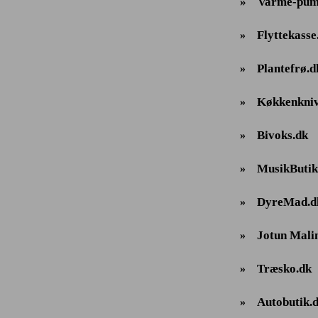
»
Varme-pum
Flyttekasse
»
Plantefrø.d
»
Køkkenkniv
»
Bivoks.dk
»
MusikButik
»
DyreMad.d
»
Jotun Mali
»
Træsko.dk
»
Autobutik.
»