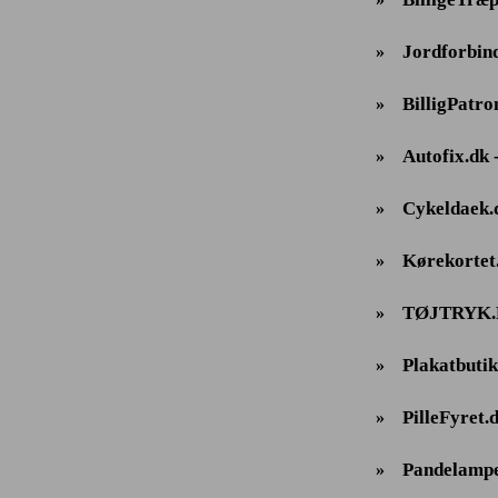
Jordforbind
»
BilligPatro
»
Autofix.dk -
»
Cykeldaek.
»
Kørekortet
»
TØJTRYK
»
Plakatbutik
»
PilleFyret.
»
Pandelampe
»