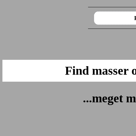
Find masser
...meget m