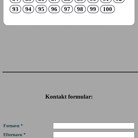
93
94
95
96
97
98
99
100
Kontakt formular:
Fornavn *
Efternavn *