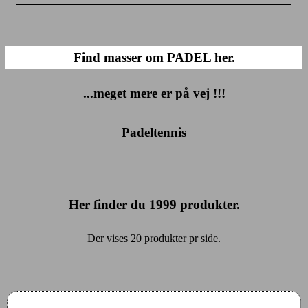
Find masser om PADEL her.
...meget mere er på vej !!!
Padeltennis
Her finder du
1999
produkter.
Der vises 20 produkter pr side.