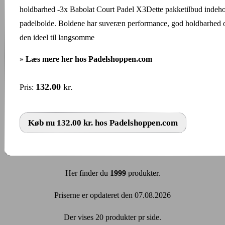
holdbarhed -3x Babolat Court Padel X3Dette pakketilbud indeho
padelbolde. Boldene har suveræn performance, god holdbarhed og
den ideel til langsomme
»
Læs mere her hos Padelshoppen.com
132.00
kr.
Pris:
Køb nu 132.00 kr. hos Padelshoppen.com
Her finder du
1999
produkter.
Priserne er opdateret den 07.08.2026
Der vises 20 produkter pr side.