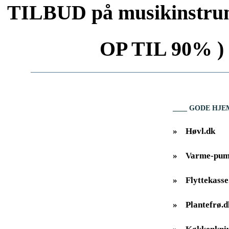
TILBUD på musikinstrum
OP TIL 90% ) 
GODE HJE
»
Høvl.dk
»
Varme-pum
»
Flyttekasse
»
Plantefrø.d