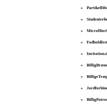
»
Partikelfilt
»
Studenterh
»
Microfiber
»
Fodboldfes
»
Invitation.
»
BilligBræn
»
BilligeTræp
»
Jordforbin
»
BilligPatro