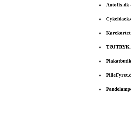
»
Autofix.dk -
»
Cykeldaek.
»
Kørekortet
»
TØJTRYK
»
Plakatbutik
»
PilleFyret.
»
Pandelampe