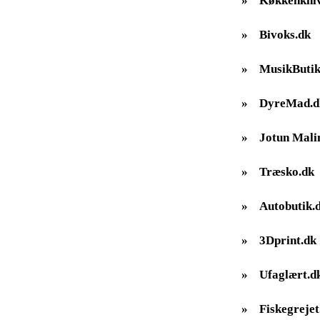
»
Køkkenkniv
»
Bivoks.dk
»
MusikButik
»
DyreMad.d
»
Jotun Mali
»
Træsko.dk
»
Autobutik.
»
3Dprint.dk
»
Ufaglært.d
»
Fiskegrejet