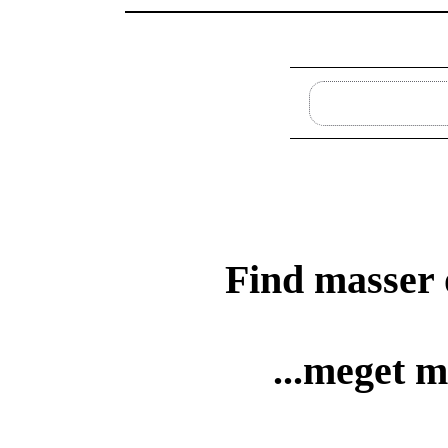
Find masse
...meget m