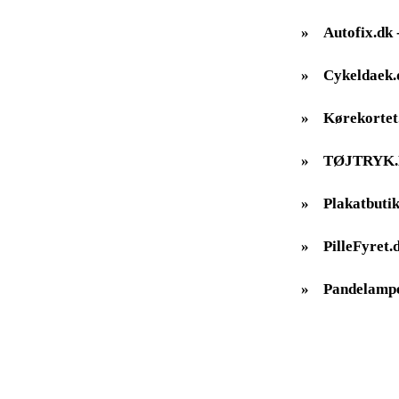
»
Autofix.dk -
»
Cykeldaek.
»
Kørekortet
»
TØJTRYK
»
Plakatbutik
»
PilleFyret.
»
Pandelampe