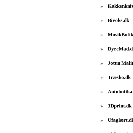
»
Køkkenkniv
»
Bivoks.dk
»
MusikButik
»
DyreMad.d
»
Jotun Mali
»
Træsko.dk
»
Autobutik.
»
3Dprint.dk
»
Ufaglært.d