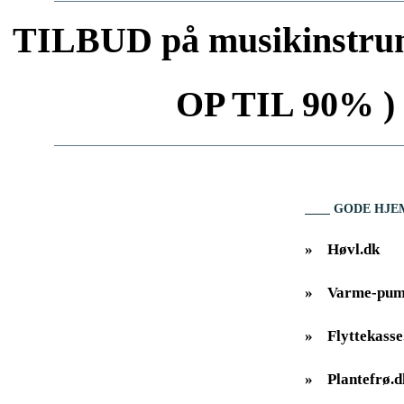
TILBUD på musikinstrum
OP TIL 90% ) 
GODE HJE
»
Høvl.dk
»
Varme-pum
»
Flyttekasse
»
Plantefrø.d