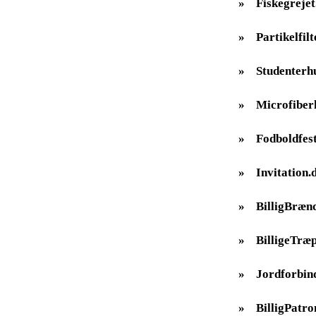
»
Fiskegrejet
»
Partikelfilt
»
Studenterh
»
Microfiber
»
Fodboldfes
»
Invitation.
»
BilligBræn
»
BilligeTræp
»
Jordforbin
»
BilligPatro