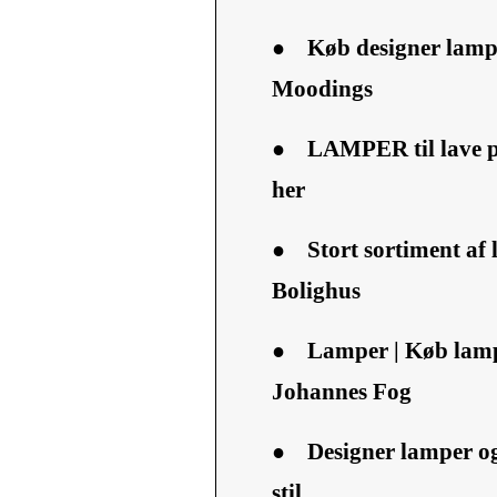
●
Køb designer lampe
Moodings
●
LAMPER til lave p
her
●
Stort sortiment af
Bolighus
●
Lamper | Køb lamp
Johannes Fog
●
Designer lamper og
stil