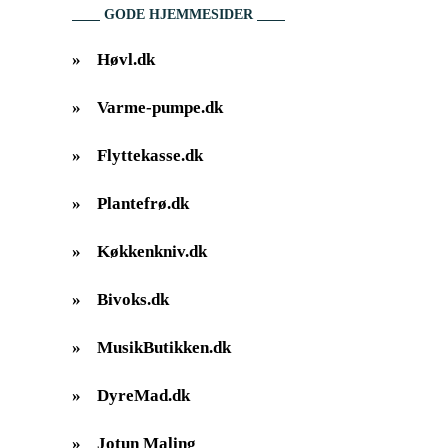
GODE HJEMMESIDER
»
Høvl.dk
»
Varme-pumpe.dk
»
Flyttekasse.dk
»
Plantefrø.dk
»
Køkkenkniv.dk
»
Bivoks.dk
»
MusikButikken.dk
»
DyreMad.dk
»
Jotun Maling