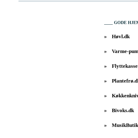
GODE HJE
»
Høvl.dk
»
Varme-pum
»
Flyttekasse
»
Plantefrø.d
»
Køkkenkniv
»
Bivoks.dk
»
MusikButik