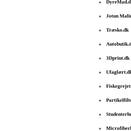
»
DyreMad.d
»
Jotun Mali
»
Træsko.dk
»
Autobutik.
»
3Dprint.dk
»
Ufaglært.d
»
Fiskegrejet
»
Partikelfilt
»
Studenterh
»
Microfiber