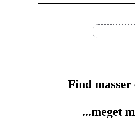
Find masse
...meget m