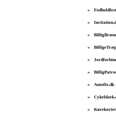
»
Fodboldfes
»
Invitation.
»
BilligBræn
»
BilligeTræp
»
Jordforbin
»
BilligPatro
»
Autofix.dk -
»
Cykeldaek.
»
Kørekortet