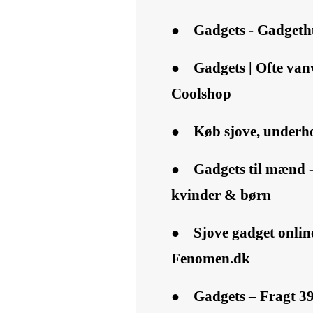
●
Gadgets - Gadgeth
●
Gadgets | Ofte vanv
Coolshop
●
Køb sjove, underho
●
Gadgets til mænd -
kvinder & børn
●
Sjove gadget onlin
Fenomen.dk
●
Gadgets – Fragt 39 