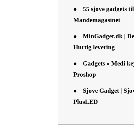
●
55 sjove gadgets ti
Mandemagasinet
●
MinGadget.dk | De 
Hurtig levering
●
Gadgets » Medi key
Proshop
●
Sjove Gadget | Sjo
PlusLED