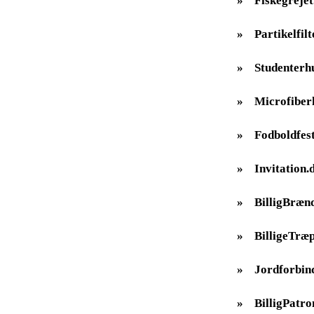
»
Fiskegrejet
»
Partikelfilt
»
Studenterh
»
Microfiber
»
Fodboldfes
»
Invitation.
»
BilligBræn
»
BilligeTræp
»
Jordforbin
»
BilligPatro