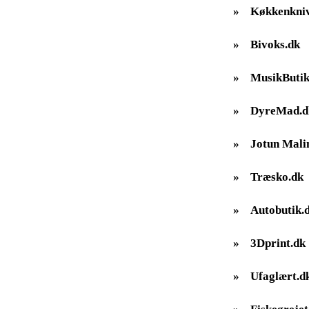
»
Køkkenkniv
»
Bivoks.dk
»
MusikButik
»
DyreMad.d
»
Jotun Mali
»
Træsko.dk
»
Autobutik.
»
3Dprint.dk
»
Ufaglært.d