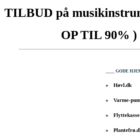
TILBUD på musikinstrum
OP TIL 90% ) 
GODE HJE
»
Høvl.dk
»
Varme-pum
»
Flyttekasse
»
Plantefrø.d