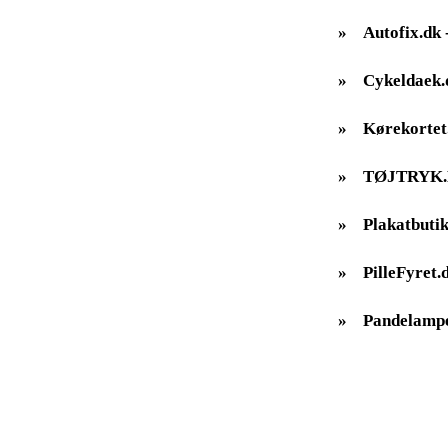
»
Autofix.dk -
»
Cykeldaek.
»
Kørekortet
»
TØJTRYK
»
Plakatbutik
»
PilleFyret.
»
Pandelampe