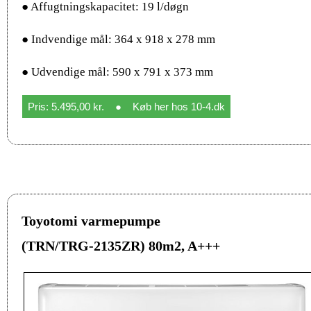
● Affugtningskapacitet: 19 l/døgn
● Indvendige mål: 364 x 918 x 278 mm
● Udvendige mål: 590 x 791 x 373 mm
Pris: 5.495,00 kr. ● Køb her hos 10-4.dk
Toyotomi varmepumpe
(TRN/TRG-2135ZR) 80m2, A+++