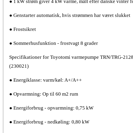
● 1 kW strøm giver 4 kW varme, målt efter danske vinter f
● Genstarter automatisk, hvis strømmen har været slukket
● Frostsikret
● Sommerhusfunktion - frostvagt 8 grader
Specifikationer for Toyotomi varmepumpe TRN/TRG-212
(230021)
● Energiklasse: varm/køl: A+/A++
● Opvarmning: Op til 60 m2 rum
● Energiforbrug - opvarmning: 0,75 kW
● Energiforbrug - nedkøling: 0,80 kW