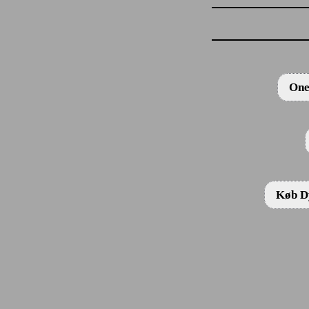
One
Køb Dy