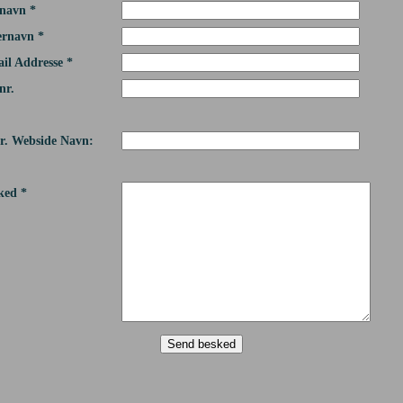
navn *
ernavn *
il Addresse *
nr.
r. Webside Navn:
ked *