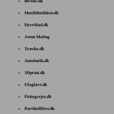
Bivoks.dk
»
MusikButikken.dk
»
DyreMad.dk
»
Jotun Maling
»
Træsko.dk
»
Autobutik.dk
»
3Dprint.dk
»
Ufaglært.dk
»
Fiskegrejet.dk
»
Partikelfilter.dk
»