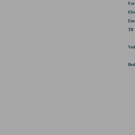
For
Eft
Ema
Tlf 
Ved
Bes